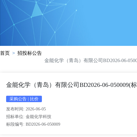
首页
招投标公告
金能化学（青岛）有限公司BD2026-06-0
金能化学（青岛）有限公司BD2026-06-0500
采购公告
|
比价
发布时间:
2026-06-05
招标单位:
金能化学科技
标段编号:
BD2026-06-050009